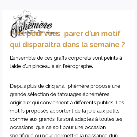
Skip
to
content
Prêt pour vous parer d’un motif
qui disparaitra dans la semaine ?
L’ensemble de ces graffs corporels sont peints à
l’aide d’un pinceau à air, l’aérographe.
Depuis plus de cinq ans, Iphémère propose une
grande sélection de tatouages éphémères
originaux qui conviennent à différents publics. Les
motifs proposés apportent de la joie aux petits
comme aux grands. Ils sont adaptés à toutes les
occasions, que ce soit pour une occasion
spécifique ou pour permettre la naissance d’un