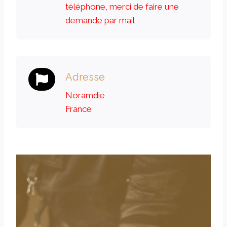
téléphone, merci de faire une
demande par mail
Adresse
Noramdie
France