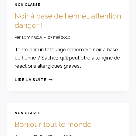
NON CLASSÉ
Noir à base de henné… attention
danger !
Par
admin5215
27 mai 2018
Tenté par un tatouage éphémère noir à base
de henné ? Sachez qu’il peut être à l’origine de
réactions allergiques graves….
NOIR
LIRE LA SUITE
À
BASE
DE
HENNÉ…
ATTENTION
NON CLASSÉ
DANGER
Bonjour tout le monde !
!